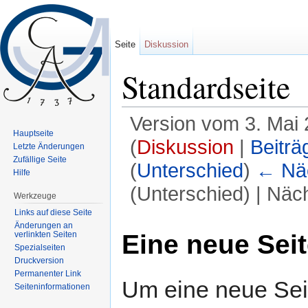
Seite
Diskussion
Standardseite
Version vom 3. Mai
Hauptseite
(
Diskussion
|
Beiträ
Letzte Änderungen
Zufällige Seite
(
Unterschied
)
← Näc
Hilfe
(Unterschied) | Näc
Werkzeuge
Wechseln zu:
Navigation
,
Suche
Links auf diese Seite
Änderungen an
Eine neue Seit
verlinkten Seiten
Spezialseiten
Druckversion
Permanenter Link
Um eine neue Seit
Seiten­informationen